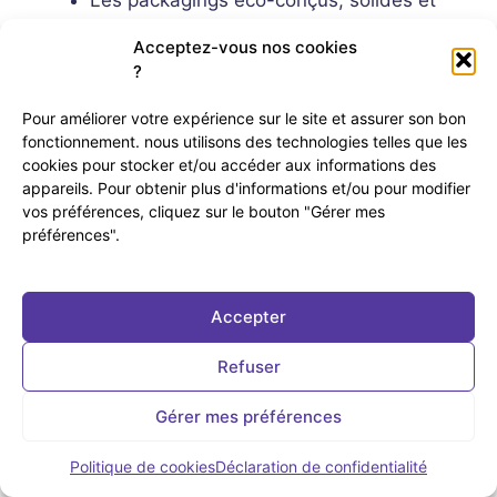
agréables à utiliser
Acceptez-vous nos cookies
La polyvalence des produits (multi-
?
usages, familiaux)
Pour améliorer votre expérience sur le site et assurer son bon
fonctionnement. nous utilisons des technologies telles que les
"Meilleur démaquillant baume jamais testé
cookies pour stocker et/ou accéder aux informations des
! Une texture qui se travaille et se masse à
appareils. Pour obtenir plus d'informations et/ou pour modifier
vos préférences, cliquez sur le bouton "Gérer mes
l'infini. Retire en douceur toute trace de
préférences".
maquillage et impuretés." — Avis client sur
demainbeauty.com
Accepter
"J'utilise les deux produits et ma peau est
Refuser
beaucoup plus souple. J'apprécie la
texture de la crème, agréable à étaler et
Gérer mes préférences
non grasse." — Avis client sur ecocentric.fr
Politique de cookies
Déclaration de confidentialité
Les points d'amélioration