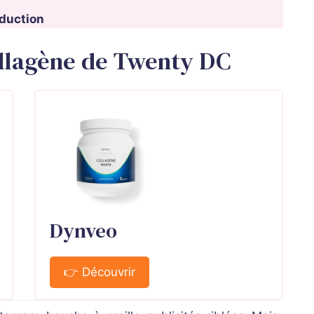
éduction
ollagène de Twenty DC
Dynveo
👉 Découvrir