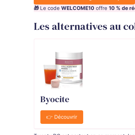
🎁
Le code
WELCOME10
offre
10 % de r
Les alternatives au c
Byocite
👉 Découvrir