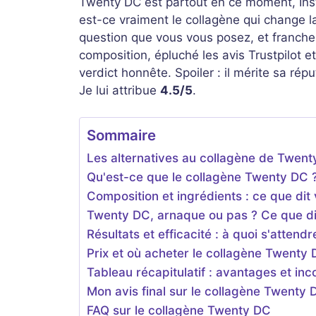
Twenty DC est partout en ce moment, Inst
est-ce vraiment le collagène qui change la
question que vous vous posez, et franchem
composition, épluché les avis Trustpilot et 
verdict honnête. Spoiler : il mérite sa ré
Je lui attribue
4.5/5
.
Sommaire
Les alternatives au collagène de Twen
Qu'est-ce que le collagène Twenty DC 
Composition et ingrédients : ce que dit
Twenty DC, arnaque ou pas ? Ce que dis
Résultats et efficacité : à quoi s'attend
Prix et où acheter le collagène Twenty 
Tableau récapitulatif : avantages et in
Mon avis final sur le collagène Twenty 
FAQ sur le collagène Twenty DC