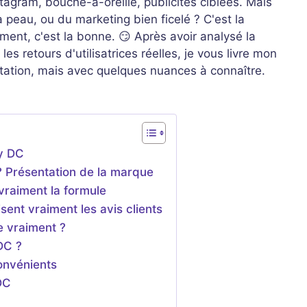
agram, bouche-à-oreille, publicités ciblées. Mais
 peau, ou du marketing bien ficelé ? C'est la
ent, c'est la bonne. 😏 Après avoir analysé la
les retours d'utilisatrices réelles, je vous livre mon
putation, mais avec quelques nuances à connaître.
ty DC
? Présentation de la marque
 vraiment la formule
ent vraiment les avis clients
re vraiment ?
DC ?
convénients
DC