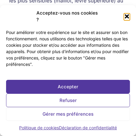
les plus sensibles (maillot, lèvre supérieure) au
niveau d'intensité 3. Si c'est le cas, passez au
Acceptez-vous nos cookies
niveau 1 ou 2, c'est largement suffisant.
?
Combien de temps avant de
Pour améliorer votre expérience sur le site et assurer son bon
fonctionnement. nous utilisons des technologies telles que les
voir les premiers résultats ?
cookies pour stocker et/ou accéder aux informations des
appareils. Pour obtenir plus d'informations et/ou pour modifier
Les premiers effets visibles apparaissent
vos préférences, cliquez sur le bouton "Gérer mes
préférences".
généralement dès la 3e ou 4e séance. Pour des
résultats optimaux, comptez 8 à 12 semaines
d'utilisation régulière, soit une séance toutes les
Accepter
2 semaines. Sans régularité, les résultats seront
systématiquement décevants.
Refuser
Le Beurer IPL 5800
Gérer mes préférences
fonctionne-t-il sur le visage ?
Politique de cookies
Déclaration de confidentialité