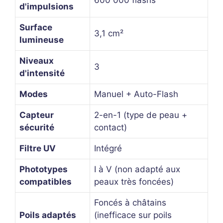
600 000 flashs
d'impulsions
Surface
3,1 cm²
lumineuse
Niveaux
3
d'intensité
Modes
Manuel + Auto-Flash
Capteur
2-en-1 (type de peau +
sécurité
contact)
Filtre UV
Intégré
Phototypes
I à V (non adapté aux
compatibles
peaux très foncées)
Foncés à châtains
Poils adaptés
(inefficace sur poils