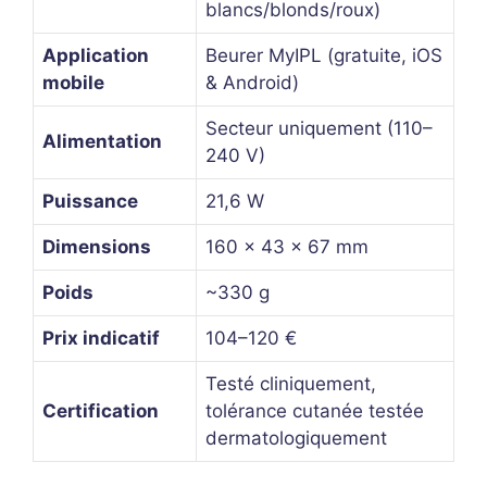
blancs/blonds/roux)
Application
Beurer MyIPL (gratuite, iOS
mobile
& Android)
Secteur uniquement (110–
Alimentation
240 V)
Puissance
21,6 W
Dimensions
160 × 43 × 67 mm
Poids
~330 g
Prix indicatif
104–120 €
Testé cliniquement,
Certification
tolérance cutanée testée
dermatologiquement