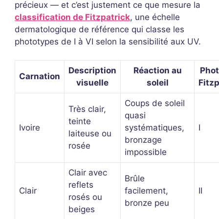
précieux — et c’est justement ce que mesure la
classification de Fitzpatrick
, une échelle
dermatologique de référence qui classe les
phototypes de I à VI selon la sensibilité aux UV.
Description
Réaction au
Phot
Carnation
visuelle
soleil
Fitzp
Coups de soleil
Très clair,
quasi
teinte
Ivoire
systématiques,
I
laiteuse ou
bronzage
rosée
impossible
Clair avec
Brûle
reflets
Clair
facilement,
II
rosés ou
bronze peu
beiges