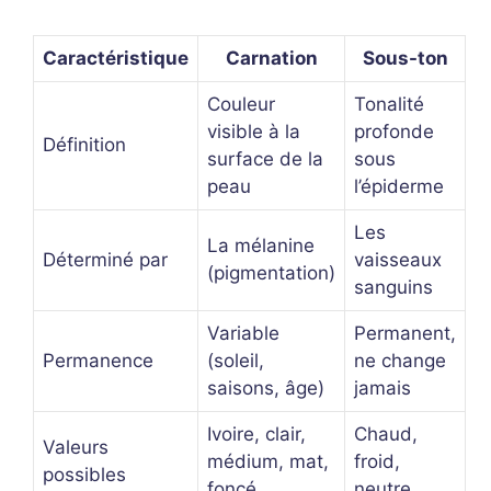
Caractéristique
Carnation
Sous-ton
Couleur
Tonalité
visible à la
profonde
Définition
surface de la
sous
peau
l’épiderme
Les
La mélanine
Déterminé par
vaisseaux
(pigmentation)
sanguins
Variable
Permanent,
Permanence
(soleil,
ne change
saisons, âge)
jamais
Ivoire, clair,
Chaud,
Valeurs
médium, mat,
froid,
possibles
foncé…
neutre