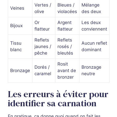
Vertes /
Bleues /
Mélange
Veines
olive
violacées
des deux
Or
Argent
Les deux
Bijoux
flatteur
flatteur
conviennent
Reflets
Reflets
Tissu
Aucun reflet
jaunes /
rosés /
blanc
dominant
pêche
bleutés
Rosit
Dorés /
Bronzage
Bronzage
avant de
caramel
neutre
bronzer
Les erreurs à éviter pour
identifier sa carnation
En pratique, ça donne quoi quand on fait les