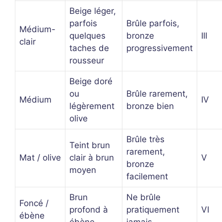
Beige léger,
parfois
Brûle parfois,
Médium-
quelques
bronze
III
clair
taches de
progressivement
rousseur
Beige doré
ou
Brûle rarement,
Médium
IV
légèrement
bronze bien
olive
Brûle très
Teint brun
rarement,
Mat / olive
clair à brun
V
bronze
moyen
facilement
Brun
Ne brûle
Foncé /
profond à
pratiquement
VI
ébène