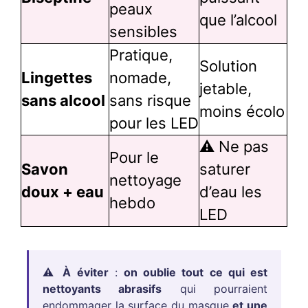
peaux
que l’alcool
sensibles
Pratique,
Solution
Lingettes
nomade,
jetable,
sans alcool
sans risque
moins écolo
pour les LED
⚠️ Ne pas
Pour le
Savon
saturer
nettoyage
doux + eau
d’eau les
hebdo
LED
⚠️
À éviter
:
on oublie tout ce qui est
nettoyants abrasifs
qui pourraient
endommager la surface du masque
et une