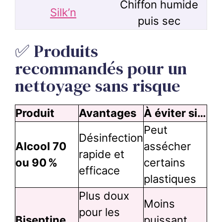
Chiffon humide
Silk’n
puis sec
✅ Produits
recommandés pour un
nettoyage sans risque
Produit
Avantages
À éviter si…
Peut
Désinfection
Alcool 70
assécher
rapide et
ou 90 %
certains
efficace
plastiques
Plus doux
Moins
pour les
Biseptine
puissant