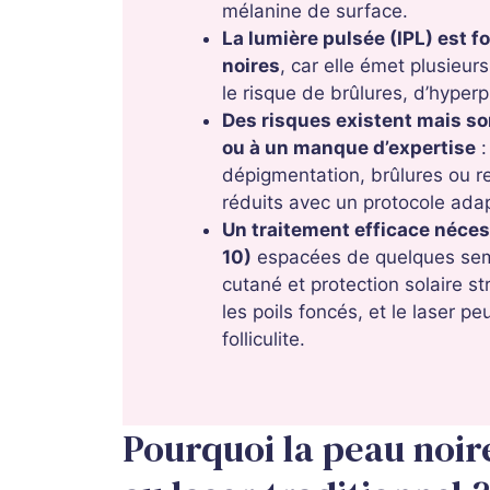
mélanine de surface.
La lumière pulsée (IPL) est 
noires
, car elle émet plusieu
le risque de brûlures, d’hype
Des risques existent mais so
ou à un manque d’expertise
:
dépigmentation, brûlures ou r
réduits avec un protocole adap
Un traitement efficace néce
10)
espacées de quelques sema
cutané et protection solaire st
les poils foncés, et le laser pe
folliculite.
Pourquoi la peau noire