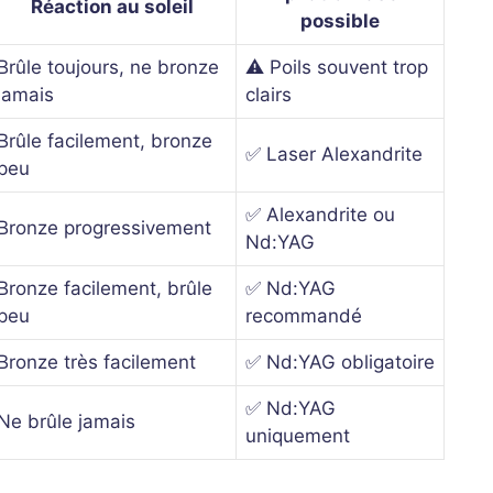
Réaction au soleil
possible
Brûle toujours, ne bronze
⚠️ Poils souvent trop
jamais
clairs
Brûle facilement, bronze
✅ Laser Alexandrite
peu
✅ Alexandrite ou
Bronze progressivement
Nd:YAG
Bronze facilement, brûle
✅ Nd:YAG
peu
recommandé
Bronze très facilement
✅ Nd:YAG obligatoire
✅ Nd:YAG
Ne brûle jamais
uniquement