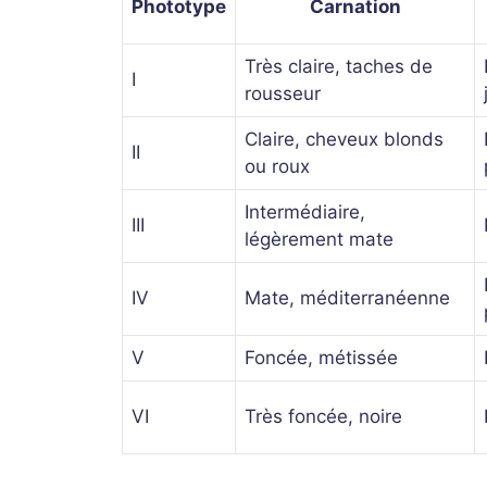
Phototype
Carnation
Très claire, taches de
I
rousseur
Claire, cheveux blonds
II
ou roux
Intermédiaire,
III
légèrement mate
IV
Mate, méditerranéenne
V
Foncée, métissée
VI
Très foncée, noire