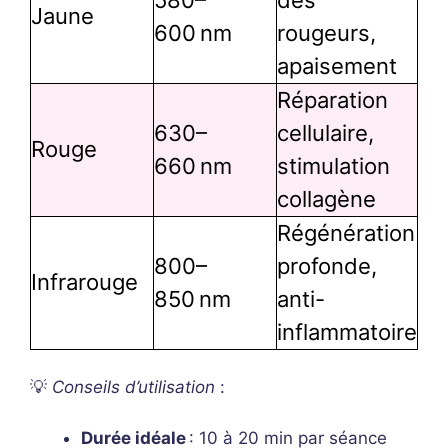
Jaune
600 nm
rougeurs,
apaisement
Réparation
630–
cellulaire,
Rouge
660 nm
stimulation
collagène
Régénération
800–
profonde,
Infrarouge
850 nm
anti-
inflammatoire
💡
Conseils d’utilisation
:
Durée idéale
: 10 à 20 min par séance