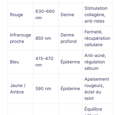
Stimulation
630–660
Rouge
Derme
collagène,
nm
anti-rides
Fermeté,
Infrarouge
Derme
850 nm
récupération
proche
profond
cellulaire
Anti-acné,
415–470
Bleu
Épiderme
régulation
nm
sébum
Apaisement
Jaune /
rougeurs,
590 nm
Épiderme
Ambre
éclat du
teint
Équilibre