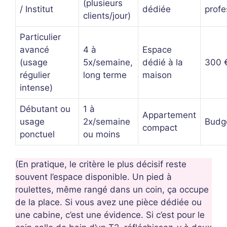
(plusieurs
/ Institut
dédiée
profe
clients/jour)
Particulier
avancé
4 à
Espace
(usage
5x/semaine,
dédié à la
300 €
régulier
long terme
maison
intense)
Débutant ou
1 à
Appartement
usage
2x/semaine
Budge
compact
ponctuel
ou moins
(En pratique, le critère le plus décisif reste
souvent l’espace disponible. Un pied à
roulettes, même rangé dans un coin, ça occupe
de la place. Si vous avez une pièce dédiée ou
une cabine, c’est une évidence. Si c’est pour le