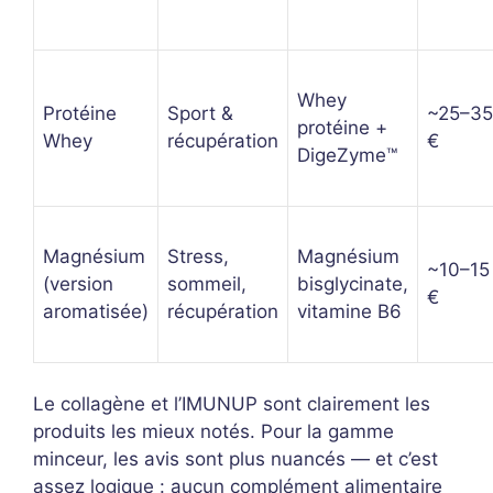
Whey
Protéine
Sport &
~25–35
protéine +
Whey
récupération
€
DigeZyme™
Magnésium
Stress,
Magnésium
~10–15
(version
sommeil,
bisglycinate,
€
aromatisée)
récupération
vitamine B6
Le collagène et l’IMUNUP sont clairement les
produits les mieux notés. Pour la gamme
minceur, les avis sont plus nuancés — et c’est
assez logique : aucun complément alimentaire