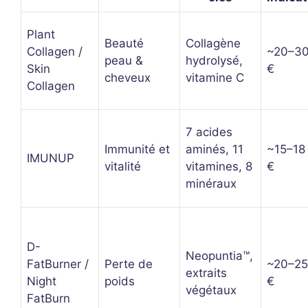
Plant
Beauté
Collagène
Collagen /
~20–3
peau &
hydrolysé,
Skin
€
cheveux
vitamine C
Collagen
7 acides
Immunité et
aminés, 11
~15–18
IMUNUP
vitalité
vitamines, 8
€
minéraux
D-
Neopuntia™,
FatBurner /
Perte de
~20–25
extraits
Night
poids
€
végétaux
FatBurn