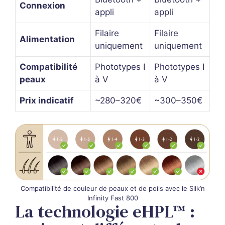
Connexion
appli
appli
Filaire
Filaire
Alimentation
uniquement
uniquement
Compatibilité
Phototypes I
Phototypes I
peaux
à V
à V
Prix indicatif
~280–320€
~300–350€
Compatibilité de couleur de peaux et de poils avec le Silk’n
Infinity Fast 800
La technologie eHPL™ :