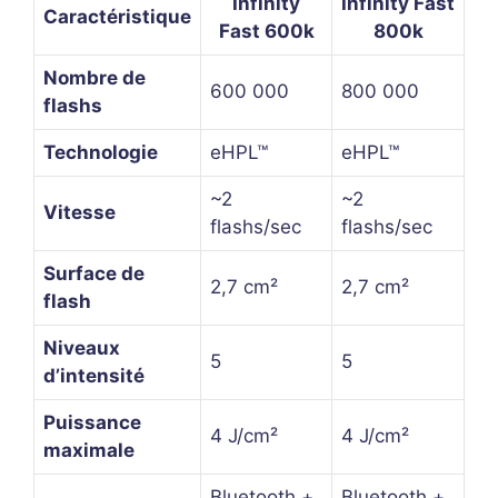
Infinity
Infinity Fast
Caractéristique
Fast 600k
800k
Nombre de
600 000
800 000
flashs
Technologie
eHPL™
eHPL™
~2
~2
Vitesse
flashs/sec
flashs/sec
Surface de
2,7 cm²
2,7 cm²
flash
Niveaux
5
5
d’intensité
Puissance
4 J/cm²
4 J/cm²
maximale
Bluetooth +
Bluetooth +