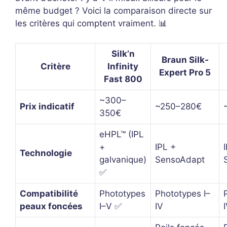
même budget ? Voici la comparaison directe sur
les critères qui comptent vraiment. 📊
Silk’n
Braun Silk-
Critère
Infinity
Expert Pro 5
Fast 800
~300–
Prix indicatif
~250–280€
350€
eHPL™ (IPL
+
IPL +
Technologie
galvanique)
SensoAdapt
✅
Compatibilité
Phototypes
Phototypes I–
peaux foncées
I–V ✅
IV