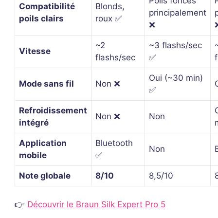
Poils foncés
Compatibilité
Blonds,
principalement
poils clairs
roux ✅
❌
~2
~3 flashs/sec
Vitesse
flashs/sec
✅
Oui (~30 min)
Mode sans fil
Non ❌
✅
Refroidissement
Non ❌
Non
intégré
Application
Bluetooth
Non
mobile
✅
Note globale
8/10
8,5/10
👉
Découvrir le Braun Silk Expert Pro 5