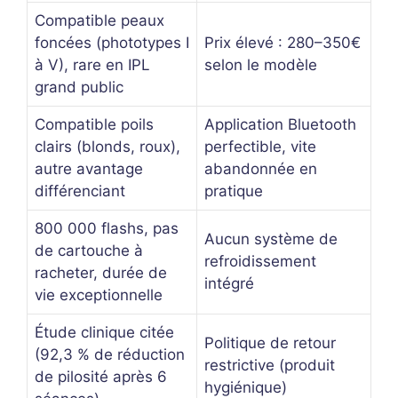
Compatible peaux
foncées (phototypes I
Prix élevé : 280–350€
à V), rare en IPL
selon le modèle
grand public
Compatible poils
Application Bluetooth
clairs (blonds, roux),
perfectible, vite
autre avantage
abandonnée en
différenciant
pratique
800 000 flashs, pas
Aucun système de
de cartouche à
refroidissement
racheter, durée de
intégré
vie exceptionnelle
Étude clinique citée
Politique de retour
(92,3 % de réduction
restrictive (produit
de pilosité après 6
hygiénique)