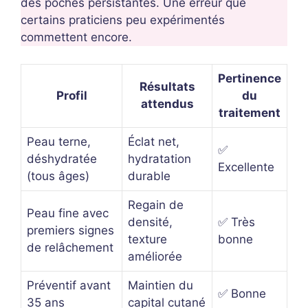
des poches persistantes. Une erreur que
certains praticiens peu expérimentés
commettent encore.
Pertinence
Résultats
Profil
du
attendus
traitement
Peau terne,
Éclat net,
✅
déshydratée
hydratation
Excellente
(tous âges)
durable
Regain de
Peau fine avec
densité,
✅ Très
premiers signes
texture
bonne
de relâchement
améliorée
Préventif avant
Maintien du
✅ Bonne
35 ans
capital cutané