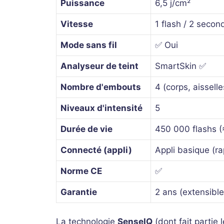
Puissance
6,5 j/cm²
Vitesse
1 flash / 2 secon
Mode sans fil
✅ Oui
Analyseur de teint
SmartSkin ✅
Nombre d'embouts
4 (corps, aisselle
Niveaux d'intensité
5
Durée de vie
450 000 flashs (
Connecté (appli)
Appli basique (ra
Norme CE
✅
Garantie
2 ans (extensible
La technologie
SenseIQ
(dont fait partie 